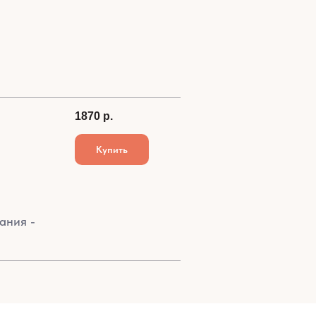
1870
р.
Купить
ания -