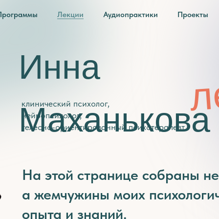
Программы
Лекции
Аудиопрактики
Проекты
Инна
л
клинический психолог,
Маханькова
нейропсихолог,
телесно-ориентированный психотерапевт
На этой странице собраны не
а жемчужины моих психологич
опыта и знаний.