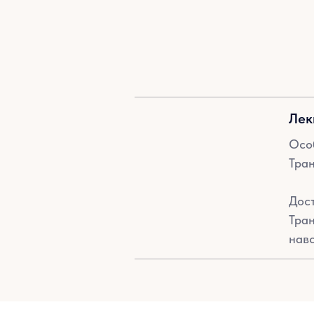
Лек
Осо
Тран
Дост
Тран
нав