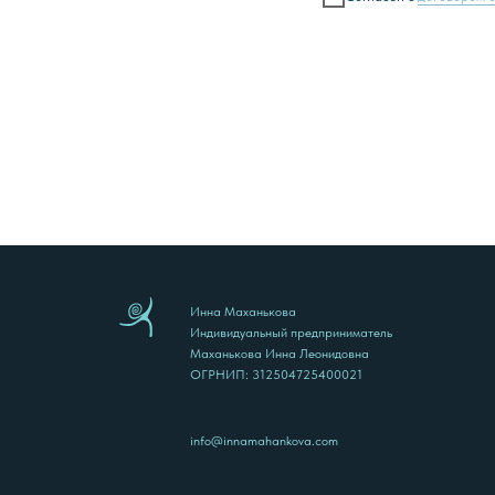
Инна Маханькова
Индивидуальный предприниматель
Маханькова Инна Леонидовна
ОГРНИП: 312504725400021
info@innamahankova.com